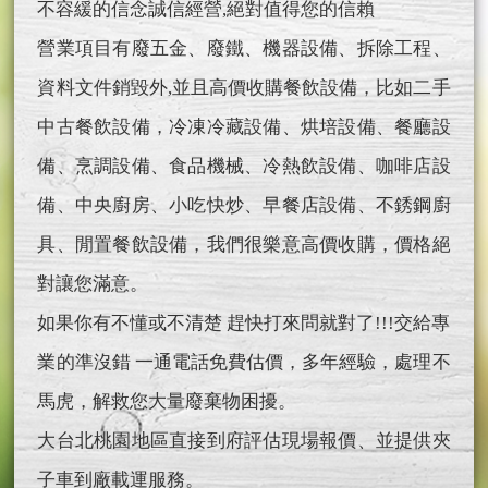
不容緩的信念誠信經營,絕對值得您的信賴
營業項目有廢五金、廢鐵、機器設備、拆除工程、
資料文件銷毀外,並且高價收購餐飲設備，比如二手
中古餐飲設備，冷凍冷藏設備、烘培設備、餐廳設
備、烹調設備、食品機械、冷熱飲設備、咖啡店設
備、中央廚房、小吃快炒、早餐店設備、不銹鋼廚
具、閒置餐飲設備，我們很樂意高價收購，價格絕
對讓您滿意。
如果你有不懂或不清楚 趕快打來問就對了!!!交給專
業的準沒錯 一通電話免費估價，多年經驗，處理不
馬虎，解救您大量廢棄物困擾。
大台北桃園地區直接到府評估現場報價、並提供夾
子車到廠載運服務。